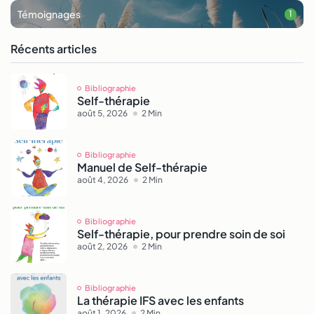
Témoignages
1
Récents articles
Bibliographie
Self-thérapie
août 5, 2026
2 Min
Bibliographie
Manuel de Self-thérapie
août 4, 2026
2 Min
Bibliographie
Self-thérapie, pour prendre soin de soi
août 2, 2026
2 Min
Bibliographie
SELF, IFS MAGAZINE : Le site francophone de référence
La thérapie IFS avec les enfants
sur l’IFS (Système Familial Intérieur) — Une initiative des
août 1, 2026
2 Min