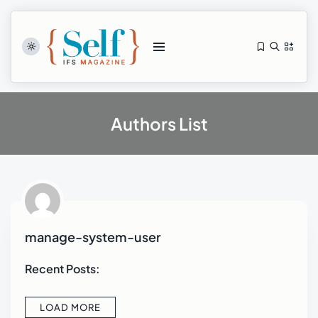
Authors List
Self-thérapie
août 5, 2026
2 Min
manage-system-user
Manuel de Self-thérapie
Recent Posts:
août 4, 2026
2 Min
LOAD MORE